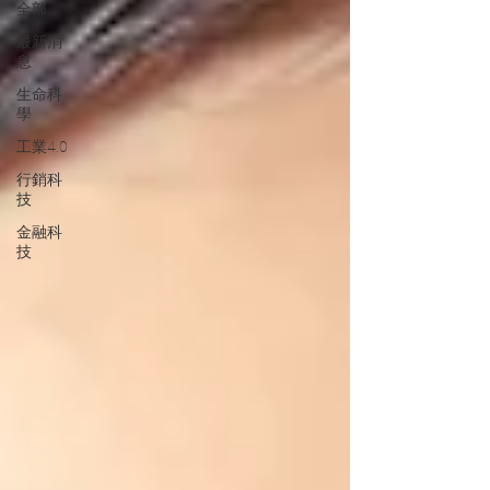
全部
最新消
息
生命科
學
工業4.0
行銷科
技
金融科
技