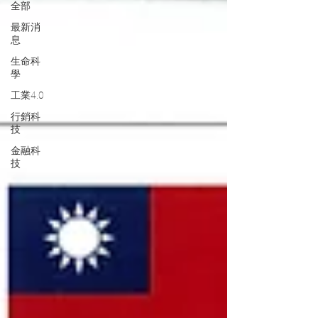
全部
最新消
息
生命科
學
工業4.0
行銷科
技
金融科
技