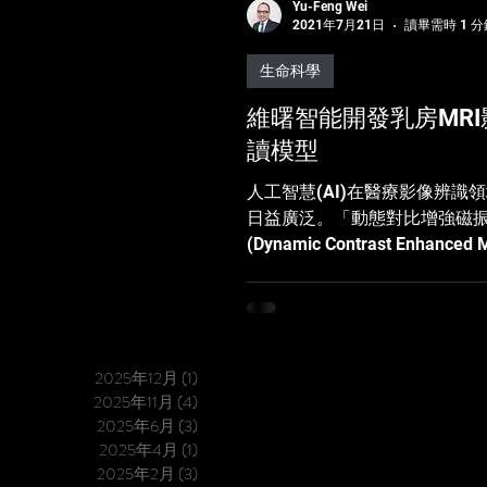
Yu-Feng Wei
2021年7月21日
讀畢需時 1 分
生命科學
維曙智能開發乳房MRI
讀模型
人工智慧(AI)在醫療影像辨識
日益廣泛。「動態對比增強磁
(Dynamic Contrast Enhanced M
MRI)」 是一種藉由顯影劑讓
據血流動力學特性判讀MRI成
Vizuro維曙智能開發 乳房MR
型 ，以 人工智慧 模擬醫生判讀影像、找
出病灶的真實流程： 👉自動
2025年12月
(1)
1 篇文章
2025年11月
(4)
4 篇文章
亮處標註為熱區 👉特徵抽取
2025年6月
(3)
3 篇文章
👉判斷是否為病灶 (陽性) 對
2025年4月
(1)
1 篇文章
言，這種方式非常像他們本身
2025年2月
(3)
3 篇文章
病灶的過程，AI判讀結果也因