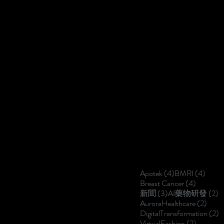
4 篇文章
4 篇
Apotek
(4)
BMRI
(4)
4 篇文
Breast Cancer
(4)
3 篇文章
2
新聞
(3)
AI藥物研發
(2)
2 
AuroraHealthcare
(2)
DigitalTransformation
(2)
2 篇文
VirtualFashion
(2)