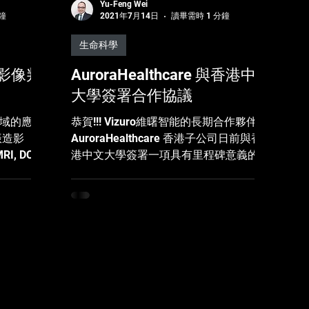
Yu-Feng Wei
鐘
2021年7月14日
讀畢需時 1 分鐘
生命科學
影像判
AuroraHealthcare 與香港中文
大學簽署合作協議
領域的應用
恭賀!!! Vizuro維曙智能的長期合作夥伴
振造影
AuroraHealthcare 香港子公司日前與香
RI, DCE-
港中文大學簽署一項具有里程碑意義的合
醫生可以依
作協議，雙方將共同研究以 乳房專用磁
像的方法。
振造影 (breast-dedicated MRI) 作為中國
I影像判讀模
女性 #乳癌篩檢 的第一線工具 。 亞洲女
性的乳腺密度高於西方女性，現行X光乳
將影像中的
房攝影可能無法照出疑似病灶，致使早期
與模型判讀
篩查功效降低。 這項研究將招募全香港
於醫生而
癌症篩查計畫的參與者。他們將接受乳房
在尋找病患
MRI檢查，再由放射科醫生針對乳房MRI
此有可解釋
及X光篩查結果進行盲測，比較兩者的成