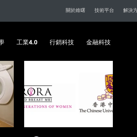
關於維曙
技術平台
解決
學
工業4.0
行銷科技
金融科技