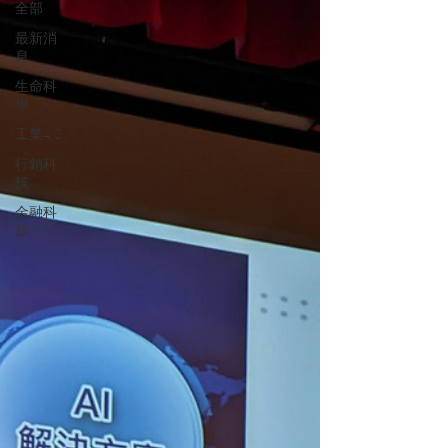
全部
最新消
息
生命科
學
工業4.0
行銷科
技
金融科
技