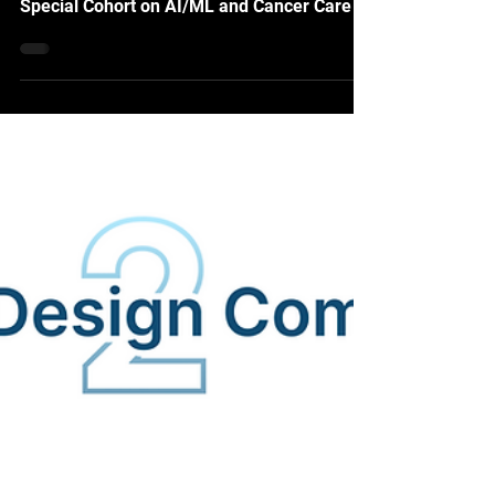
症照護
讓 AI 驅動的科研成果轉化為癌症治療的實際
影響 Apotek Joins NSF I-Corps Spark
Special Cohort on AI/ML and Cancer Care 台
北｜2025 年 11 月 12 日 — Vizuro 宣布，我
們的 Apotek 平台 已獲選參加由 美國國家科
學基金會（NSF） 所主辦的 I-Corps Spark 計
畫，該計畫將於 2025 年 11 月 13 日 正式啟
動。 本梯次聚焦於 人工智慧與機器學習
（AI/ML）在癌症研究與照護中的創新應用，
旨在協助研究團隊將尖端科研成果轉化為具體
社會影響，並透過 客戶探索（Customer
Discovery） 與 精實方法論（Lean
Methodology），深化創新與市場需求之間的
連結。參與團隊將與導師、業界專家及創業同
儕直接互動，探索應用場景、優化價值主張，
並確立臨床與轉譯研究的商業化路徑。 對