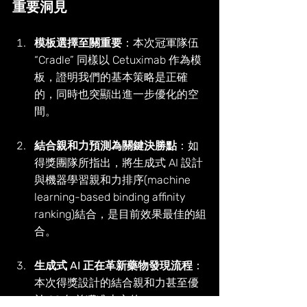
重要洞見
模板選擇至關重要
：本次冠軍隊伍 
“Cradle” 同樣以 Cetuximab 作為模
板，證明我們的基本策略是正確
的，同時也突顯出進一步優化的空
間。
結合親和力預測為關鍵決勝點
：如
得獎團隊所指出，將生成式 AI 設計
與機器學習親和力排序(machine 
learning-based binding affinity 
ranking)結合，是目前效果最佳的組
合。
生成式 AI 正在革新藥物發現流程
：
本次得獎設計的結合親和力甚至優
於 20 年前獲准上市的 