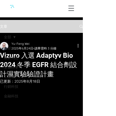
文章
全部
Yu-Feng Wei
全部
2025年6月24日
讀畢需時 3 分鐘
Vizuro 入選 Adaptyv Bio
最新消息
2024 冬季 EGFR 結合劑設
生命科學
計濕實驗驗證計畫
工業4.0
已更新：
2025年8月18日
行銷科技
金融科技