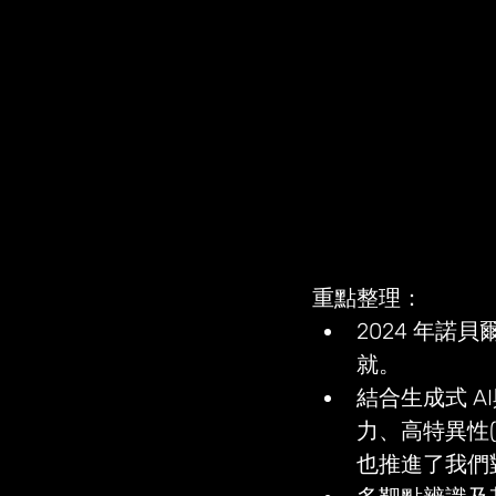
重點整理：
2024 年
就。
結合生成式 A
力、高特異性(spe
也推進了我們