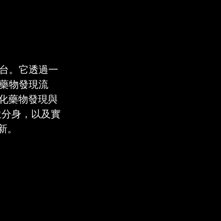
 平台。它透過一
的藥物發現流
，來簡化藥物發現與
數位分身，以及實
新。