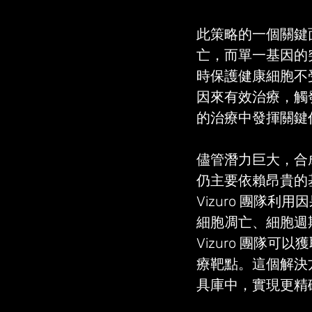
此策略的一個關鍵
亡，而單一基因的
時保護健康細胞不受
因來有效治療，觸
的治療中發揮關鍵
儘管潛力巨大，合
仍主要依賴昂貴的
Vizuro 團隊
細胞凋亡、細胞週期
Vizuro 團隊
療靶點。這個解決方
具庫中，實現更精