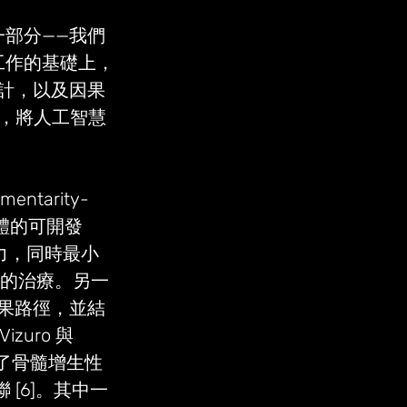
部分——我們
工作的基礎上，
設計，以及因果 
法，將人工智慧
ntarity-
有抗體的可開發
和力，同時最小
有效的治療。另一
因果路徑，並結
uro 與 
揭示了骨髓增生性
關聯 [6]。其中一