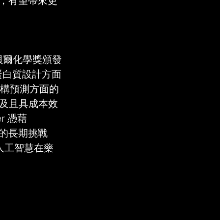
應用，有望帶來更
貝爾化學獎頒發
算蛋白質設計方面
白質結構預測方面的
更普及且具成本效
 憑藉 
構的長期挑戰 
人工智慧在藥