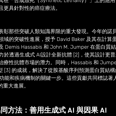
「合成致死（Synthetic Lethality）」上的
且更具針對性的癌症療法。
表彰那些突破人類知識界限的重大發現。今年的諾
域的突破性進展，授予 David Baker 及其在計
emis Hassabis 和 John M. Jumper 在蛋
er 致力於透過生成式 AI設計全新抗體 [2]，使其設計
性抗體市場的潛力。同時，Hassabis 和 Jumper
系列模型 [3] 的成就，解決了從胺基酸序列預測蛋白質結
生物功能和疾病機制的關鍵一步。這些貢獻共同標誌著
域的重大進展。
方法：善用生成式 AI 與因果 AI