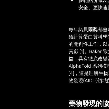
多靶點辨識及其在
安全、更快速
每年諾貝爾獎都會
給計算蛋白質科學領
的開創性工作，以及 D
貢獻 [1]。Bak
益，具有徹底改變治療
AlphaFold 
[4]，這是理解
物發現(AIDD)領
藥物發現的協同