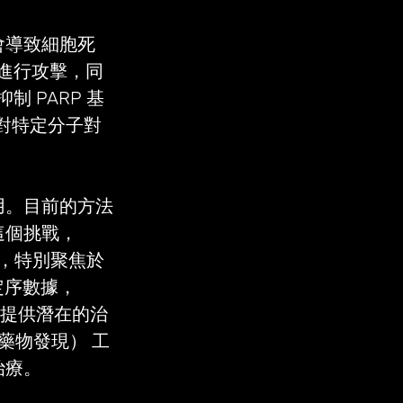
會導致細胞死
胞進行攻擊，同
 PARP 基
針對特定分子對
用。目前的方法
這個挑戰，
響，特別聚焦於
定序數據，
從而提供潛在的治
藥物發現） 工
治療。