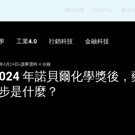
關於維曙
技術平台
解決
學
工業4.0
行銷科技
金融科技
5年6月24日
讀畢需時 4 分鐘
 2024 年諾貝爾化學獎後
步是什麼？