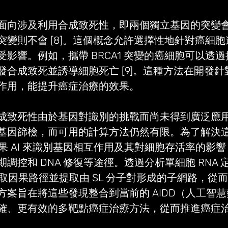
面向涉及利用合成致死性，即兩個獨立基因的突變
突變則不會 [8]。這個概念允許選擇性地針對癌細
影響。例如，攜帶 BRCA1 突變的癌細胞可以透過抑制
發合成致死並誘導細胞死亡 [9]。這種方法在開發
作用，能提升癌症治療的效果。
成致死性由於基因對識別的挑戰而尚未得到廣泛應
基因篩檢，而可用的計算方法仍然有限。為了解決
利用因果 AI 來識別基因相互作用及其對細胞存活率的影
調控和 DNA 修復等途徑。透過分析單細胞 RNA 
可以獲取因果路徑並提取由 SL 分子對形成的子網路，
案旨在將這些發現整合到當前的 AIDD（人工智慧
確、更有效的多靶點癌症治療方法，從而推進癌症