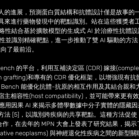
人的進展，預測蛋白質結構和抗體設計僅是故事的一
具來進行藥物發現中的靶點識別。站在這些獲獎者
透過策略性結合基於擴散模型的生成式 AI 於治療性抗體
聯性並識別精確靶點，進一步推動了雙 AI 驅動的方
) 推向了最前沿。
Bench 的平台，利用互補決定區 (CDR) 嫁接(compleme
region grafting)和專有的 CDR 優化框架，以增強現
ek Bench 能優化抗體-抗原的相互作用及其結合親
相容性(host compatibility)，並可能帶來更
 團隊應用因果 AI 來揭示多體學數據中分子實體的隱藏
 [5]，以識別跨疾病的共享靶點。這種方法促使 Viz
ntia 合作，在去年的 MPN 大會上發表了研究結果，
iferative neoplasms) 與神經退化性疾病之間的新型