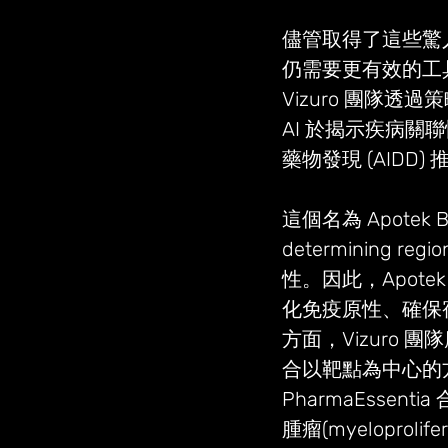
儘管取得了這些驚
仍需要更有效的工
Vizuro 團隊
AI 於揭示疾病關
藥物發現 (AIDD
這個名為 Apotek 
determining 
性。因此，Apot
化免疫原性、確保宿主
方面，Vizuro
合以靶點為中心的方法
PharmaEsse
腫瘤(myeloprol