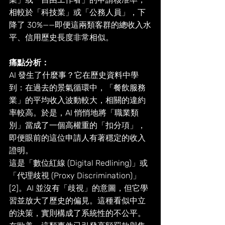
相較於「科技業」或「公務人員」，下
降了 30%——即便這兩類客群的總收入水
平、信用歷史長度非常相似。
痛點分析： 
AI 發生了什麼事？它在歷史資料中學
到：在過去的景氣循環中，「餐飲服務
業」的平均收入波動較大，相關的違約
率較高。於是，AI 悄悄地將「職業類
別」當成了一個高權重的「扣分項」，
即便眼前的這位申請人有著穩定的收入
證明。
這是「數位紅線 (Digital Redlining)」或
「代理歧視 (Proxy Discrimination)」
[2]。AI 並沒有「歧視」的意圖，但它學
習並放大了歷史的偏見。這種看似中立
的決策，實則構成了系統性的不公平。