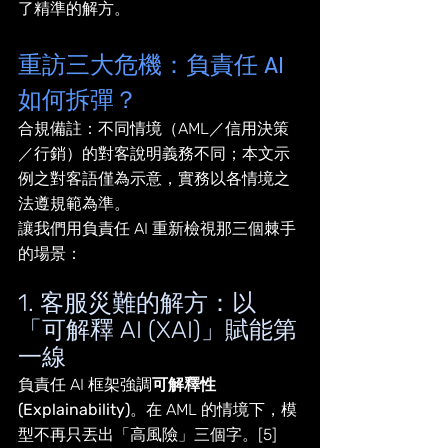
了精準的解方。
重訪三大危機：負責任 AI 
如何拆彈？
合規備註：不同情境（AML／信用決策
／行銷）的對客說明義務不同；本文示
例之對客語僅為示意，實務以各情境之
法遵規範為準。
讓我們用負責任 AI 重新檢視那三個棘手
的場景：
1. 客服災難的解方：以
「可解釋 AI (XAI)」賦能第
一線
負責任 AI 框架強調
可解釋性 
(Explainability)
。在 AML 的情境下，模
型不再只丟出「高風險」三個字。[5]