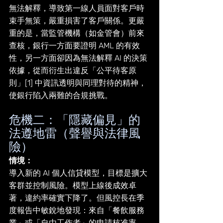
無法解釋，導致第一線人員面對客戶時
束手無策，嚴重損害了客戶關係。更嚴
重的是，當監管機構（如金管會）前來
查核，銀行一方面要證明 AML 的有效
性，另一方面卻因為無法解釋 AI 的決策
依據，從而衍生出違反「公平待客原
則」[1] 中資訊透明與同理對待的精神，
使銀行陷入兩難的合規挑戰。
危機二：「隱藏偏見」的
法遵地雷（聲譽與法律風
險）
情境： 
導入新的 AI 個人信貸模型，目標是擴大
客群並控制風險。模型上線後成效卓
著，違約率確實下降了。但風控長在季
度報告中敏銳地發現：來自「餐飲服務
業」或「自由工作者」的申請核准率，