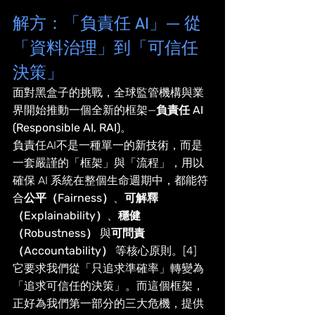
解方：「負責任 AI」— 從
「資料治理」到「可信任
決策」
面對黑盒子的挑戰，全球監管機構與業
界開始推動一個全新的框架—
負責任 AI 
(Responsible AI, RAI)
。
負責任AI不是一種單一的新技術，而是
一套嚴謹的「框架」與「流程」，用以
確保 AI 系統在整個生命週期中，都能符
合
公平（Fairness）
、
可解釋
（Explainability）
、
穩健
（Robustness）
 與
可問責
（Accountability）
 等核心原則。[4] 
它要求我們從「只追求準確率」轉變為
「追求可信任的決策」。而這個框架，
正好為我們第一部分的三大危機，提供