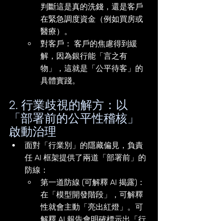
判斷這是真的洗錢，還是客戶
在緊急調度資金（例如買房或
醫療）。
對客戶： 客戶的焦慮得到緩
解，因為銀行能「言之有
物」，這就是「公平待客」的
具體實踐。
2. 行業歧視的解方：以
「部署前的公平性稽核」
啟動治理
面對「行業別」的隱藏偏見，負責
任 AI 框架提供了兩道「部署前」的
防線：
第一道防線 (可解釋 AI 揭露)： 
在「模型開發階段」，可解釋
性就會主動「亮出紅燈」。可
解釋 AI 報告會明確標示出「行