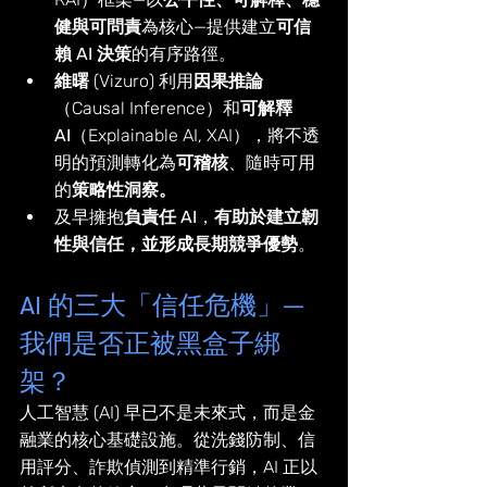
健與可問責
為核心—提供建立
可信
賴 AI 決策
的有序路徑。
維曙
 (Vizuro) 利用
因果推論
（Causal Inference）和
可解釋 
AI
（Explainable AI, XAI），將不透
明的預測轉化為
可稽核
、隨時可用
的
策略性洞察。
及早擁抱
負責任 AI
，
有助於建立韌
性與信任，並形成長期競爭優勢
。
AI 的三大「信任危機」— 
我們是否正被黑盒子綁
架？
人工智慧 (AI) 早已不是未來式，而是金
融業的核心基礎設施。從洗錢防制、信
用評分、詐欺偵測到精準行銷，AI 正以