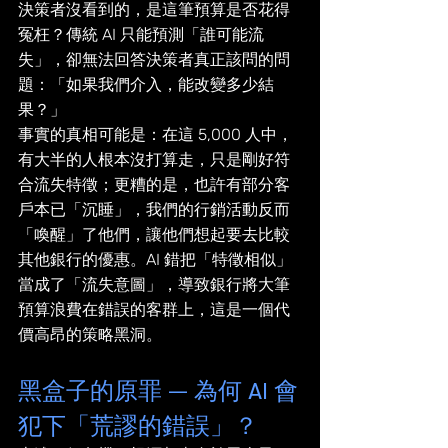
決策者沒看到的，是這筆預算是否花得
冤枉？傳統 AI 只能預測「誰可能流
失」，卻無法回答決策者真正該問的問
題：「如果我們介入，能改變多少結
果？」
事實的真相可能是：在這 5,000 人中，
有大半的人根本沒打算走，只是剛好符
合流失特徵；更糟的是，也許有部分客
戶本已「沉睡」，我們的行銷活動反而
「喚醒」了他們，讓他們想起要去比較
其他銀行的優惠。AI 錯把「特徵相似」
當成了「流失意圖」，導致銀行將大筆
預算浪費在錯誤的客群上，這是一個代
價高昂的策略黑洞。
黑盒子的原罪 — 為何 AI 會
犯下「荒謬的錯誤」？