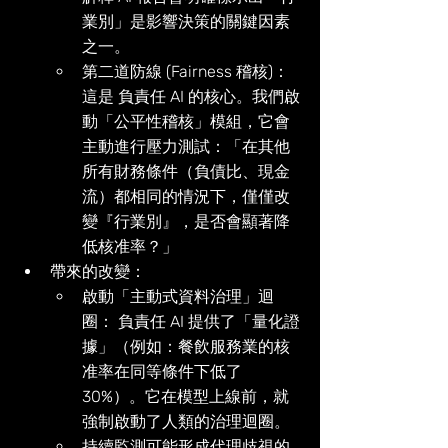
業別」是影響決策的關鍵因素
之一。
第二道防線 (Fairness 稽核)： 
這是 負責任 AI 的核心。我們啟
動「公平性稽核」模組，它會
主動進行壓力測試：「在其他
所有財務條件（負債比、現金
流）都相同的情況下，僅僅改
變『行業別』，是否會顯著降
低核准率？」
帶來的改變：
啟動「主動式資料治理」迴
圈： 負責任 AI 提供了「量化證
據」（例如：餐飲服務業的核
准率在同等條件下低了 
30%）。它在模型上線前，就
強制啟動了人類的治理迴圈。
持續監測可能形成代理歧視的