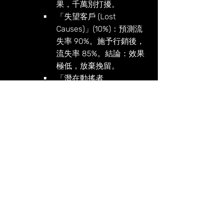
果，千萬別打擾。
「失望客戶 (Lost 
Causes)」(10%)：預測流
失率 90%。施予行銷後，
流失率 85%。結論：效果
極低，放棄挽留。
「潛在動搖者 
(Persuadables)」(30%)：
預測流失率 50%。施予行
銷後，流失率 10%。結
論：效果極佳，集中資
源！
AI 的產出不再是「高風險名
單」，而是「高增益名單」。
銀行能將數千萬的預算，精準
地只花在那 30%「真正會被改
變」的客群身上，將行銷 ROI 
提升數倍。