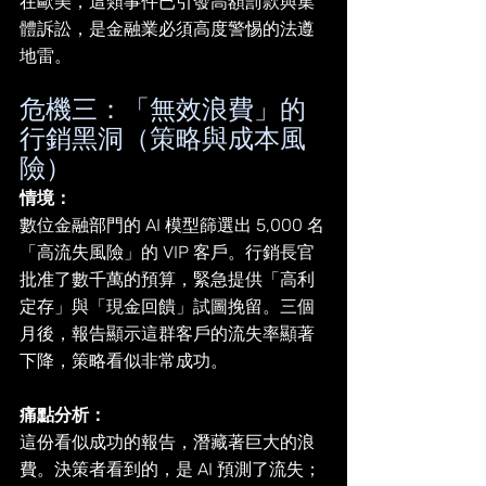
在歐美，這類事件已引發高額罰款與集
體訴訟，是金融業必須高度警惕的法遵
地雷。
危機三：「無效浪費」的
行銷黑洞（策略與成本風
險）
情境：
數位金融部門的 AI 模型篩選出 5,000 名
「高流失風險」的 VIP 客戶。行銷長官
批准了數千萬的預算，緊急提供「高利
定存」與「現金回饋」試圖挽留。三個
月後，報告顯示這群客戶的流失率顯著
下降，策略看似非常成功。
痛點分析：
這份看似成功的報告，潛藏著巨大的浪
費。決策者看到的，是 AI 預測了流失；