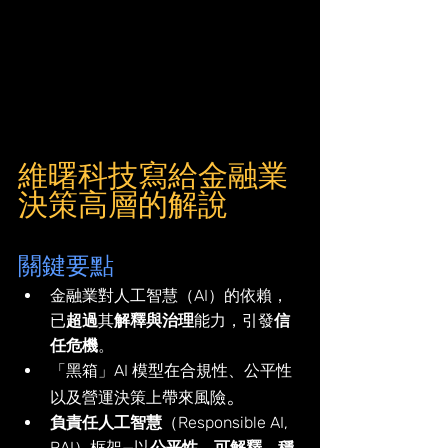
維曙科技寫給金融業
決策高層的解說
關鍵要點
金融業對人工智慧（AI）的依賴，
已
超過
其
解釋與治理
能力，引發
信
任危機
。
「黑箱」AI 模型在合規性、公平性
。
以及營運決策上帶來風險
負責任人工智慧
（Responsible AI, 
RAI）框架—以
公平性、可解釋、穩