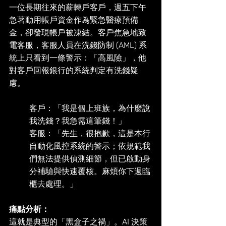
一位長期往來的薪轉戶客戶，週五下午
急著動用帳戶資金作為緊急醫療預備
金，卻發現帳戶被凍結。客戶焦急地致
電客服，客服人員在洗錢防制 (AML) 系
統上只看到一條警示：「高風險」，他
對客戶回報銀行的系統判定有洗錢疑
慮。
客戶：「我是個上班族，為什麼說
我洗錢？我急需這筆錢！」
客服：「先生，很抱歉，這是本行
自動化風控系統的警示；依規範我
們無法提供偵測細節，但已啟動身
分補驗與快速覆核。麻煩你下週臨
櫃去處理。」
痛點分析： 
這就是典型的「黑盒子之禍」。AI 決策