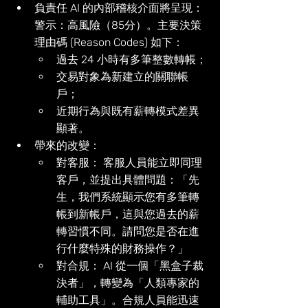
負責任 AI 的內部稽核介面將呈現：
警示：高風險（85分）。主要決策
理由碼 (Reason Codes) 如下： 
過去 24 小時有多筆整數轉帳；
交易對象為新建立的關聯帳
戶；
近期行為與既有薪轉模式差異
顯著。
帶來的改變：
對客服： 客服人員能立即同理
客戶，並提出具體問題：「先
生，我們系統顯示您有多筆轉
帳到新帳戶，這與您過去的薪
轉習慣不同。請問您是否在進
行什麼特殊的財務操作？」
對合規： AI 從一個「黑盒子裁
決者」，轉變為「人類專家的
輔助工具」。合規人員能迅速