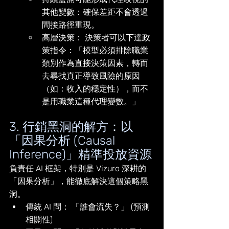
其他變數：確保差距不會透過
間接路徑重現。
高層決策： 決策者可以下達政
策指令：「模型必須排除職業
類別作為直接決策因素，轉而
去尋找真正導致風險的原因
（如：收入的穩定性），而不
是用職業這種代理變數。」
3. 行銷黑洞的解方：以
「因果分析 (Causal 
Inference)」精準投放資源
負責任 AI 框架，特別是 Vizuro 深耕的
「因果分析」，能徹底解決這個策略黑
洞。
傳統 AI 問： 「誰會流失？」 (預測
相關性)