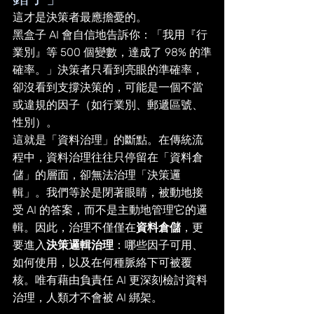
這才是決策者最應擔憂的。
黑盒子 AI 會自信地告訴你：「我用『行
業別』等 500 個變數，達成了 98% 的準
確率。」決策者只看到亮眼的準確率，
卻沒看到支撐決策的，可能是一個不當
或違規的因子（如行業別、郵遞區號、
性別）。
這就是「資料治理」的斷點。在傳統流
程中，資料治理往往只停留在「資料倉
儲」的層面，卻無法治理「決策邏
輯」。我們等於是閉著眼睛，被動地接
受 AI 的答案，而不是主動地管理它的邏
輯。因此，治理不僅僅在
資料倉儲
，更
要進入
決策邏輯治理
：哪些因子可用、
如何使用，以及在何種脈絡下可被覆
核。唯有藉由負責任 AI 更深刻檢討資料
治理，人類才不會被 AI 綁架。