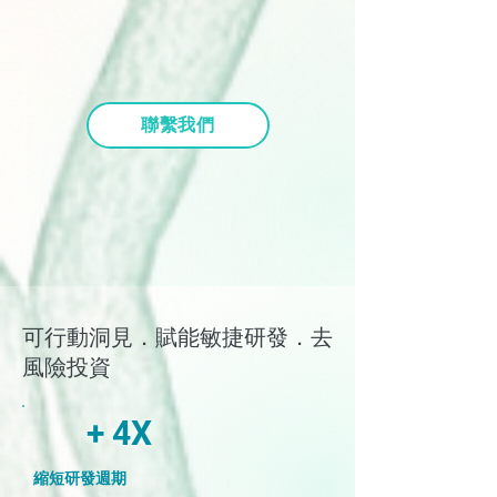
聯繫我們
可行動洞見．賦能敏捷研發．去
風險投資
+ 4X
縮短研發週期