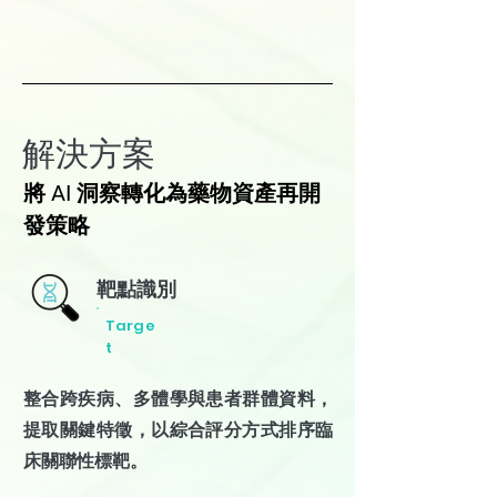
​解決方案
將 AI 洞察轉化為藥物資產再開
發策略
靶點識別
Targe
t
整合跨疾病、多體學與患者群體資料，
提取關鍵特徵，以綜合評分方式排序臨
床關聯性標靶。