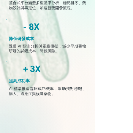
整合式平台涵蓋多重體學分析、標靶排序、藥
物設計與再定位，加速新藥開發流程。
- 8X
降低研發成本
透過
AI
預測分析與電腦模擬，減少早期藥物
研發的試錯成本，降低風險。
+ 3X
提高成功率
AI 精準推進臨床成功機率，幫助找對標靶、
病人、適應症與候選藥物。