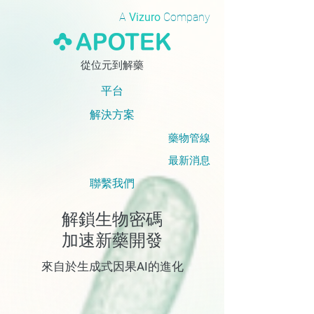
A
Vizuro
Company
​從位元到解藥
​平台
解決方案
藥物管線
最新消息
聯繫我們
解鎖生物密碼
加速新藥開發
來自於生成式因果
AI
的進化