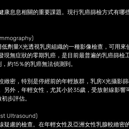
健康息息相關的重要課題。現行乳癌篩檢方式有哪些
ammography)
用低劑量X光透視乳房組織的一種影像檢查，可用來
發現無症狀的零期乳癌，是目前最普遍的乳癌篩檢
制，約15％的乳癌無法偵測到。
較緻密，特別是停經前的年輕族群，乳房X光攝影篩
。另外，年輕女性，尤其小於35歲，受放射線影響
做初步評估。
ast Ultrasound)
線疑慮的檢查。在年輕女性及亞洲女性乳腺較緻密