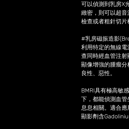
可以偵測到乳房X
緻密，則可以超音
檢查或者粗針切片
#
乳房磁振造影
(Br
利用特定的無線電
查同時經血管注射
顯像增強的腫瘤分
良性、惡性。
BMRI具有極高
下，都能偵測血管
息息相關。適合應
顯影劑含Gadol