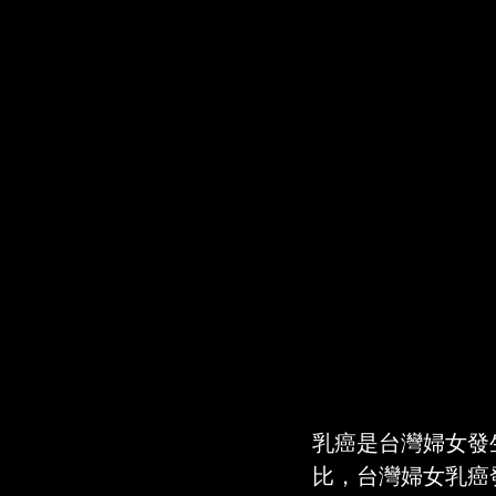
乳癌是台灣婦女發
比，台灣婦女乳癌