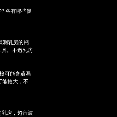
? 各有哪些優
偵測乳房的鈣
工具。不過乳房
檢可能會遺漏
可能較大，不
的乳房，超音波