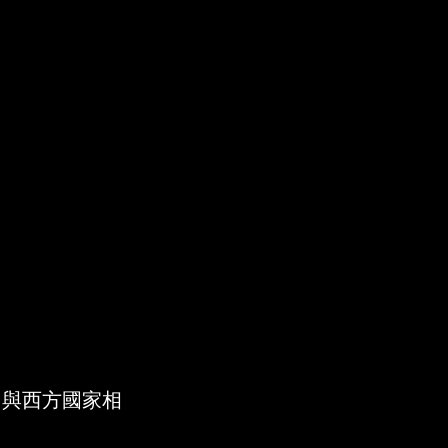
。與西方國家相