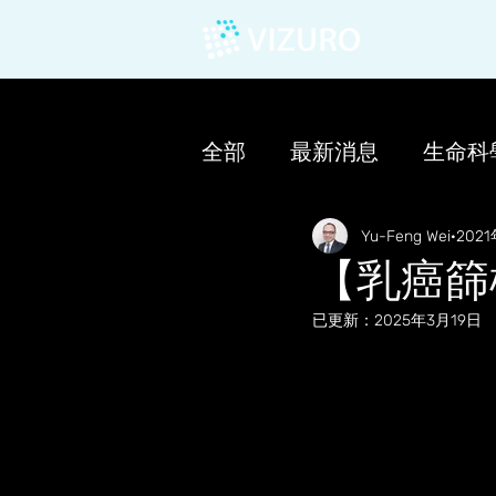
全部
最新消息
生命科
Yu-Feng Wei
202
【乳癌篩
已更新：
2025年3月19日