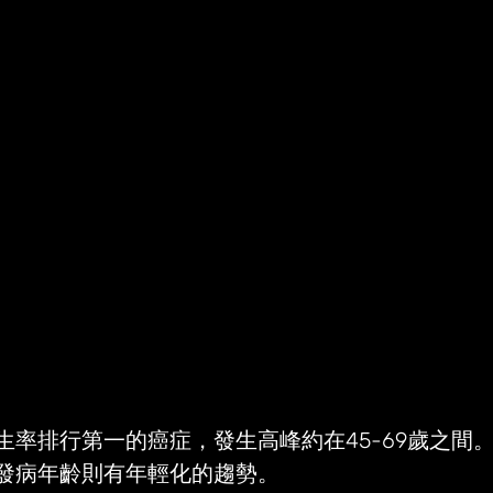
生率排行第一的癌症，發生高峰約在45-69歲之間
發病年齡則有年輕化的趨勢。