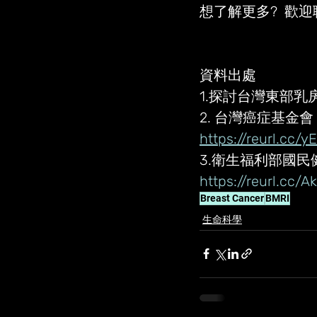
想了解更多?  歡迎聯
資料出處
1.探討台灣東部乳
2. 台灣癌症基金會
https://reurl.cc/y
3.衛生福利部國民
https://reurl.cc/
Breast Cancer
BMRI
生命科學