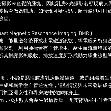
光攝影未查覺的腫塊。因此乳房X光攝影若顯現病人
波檢查做為輔助。如發現可疑位點，超音波也可用
檢查。
east Magnetic Resonance Imaging, BMRI)
波，能量激發後釋放出電磁波訊號，經電腦分析組
顯影劑，利用腫瘤會有血管增生、產生血流量增加
析其對顯影劑吸收、排放速度所形成動力學曲線型
敏感度，不論是惡性腫瘤乳房腺體組織，或是組織增生
生成和異常微血管通透性，這些情況與未來發展成
用於亞洲女性和乳房緻密的族群身上。
inium，極少數人會產生過敏反應，尤其腎功能不佳